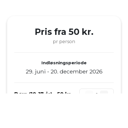
Pris fra 50 kr.
pr person
Indløsningsperiode
29. juni - 20. december 2026
Børn (10-17 år) -
50 kr.
0
Voksen -
80 kr.
0