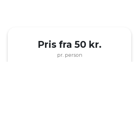
Pris fra 50 kr.
pr. person
Indløsningsperiode
29. juni - 5. september 2026
Børn (10-17 år) -
50 kr.
0
Voksen -
85 kr.
0